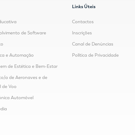
Links Úteis
ducativa
Contactos
lvimento de Software
Inscrições
to
Canal de Denúncias
ica e Automação
Política de Privacidade
m de Estética e Bem-Estar
o/a de Aeronaves e de
l de Voo
ónica Automóvel
dia
o