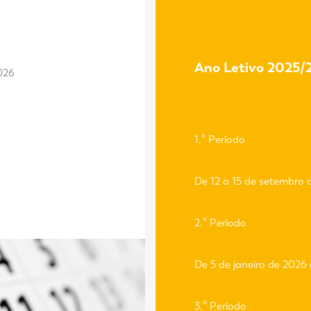
Ano Letivo 2025/
026
1.º Período
De 12 a 15 de setembro 
2.º Período
De 5 de janeiro de 2026
3.º Período