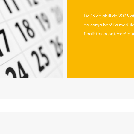
De 13 de abril de 2026 a
da carga horária modula
finalistas acontecerá d