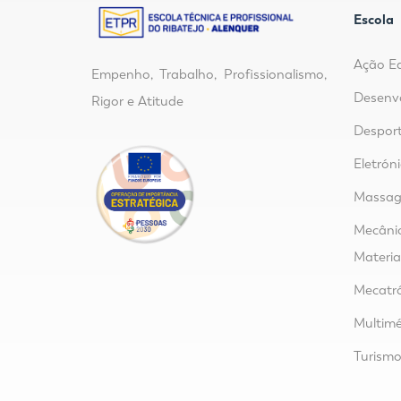
Escola
Ação E
Empenho, Trabalho, Profissionalismo,
Desenvo
Rigor e Atitude
Despor
Eletrón
Massage
Mecânic
Materia
Mecatr
Multimé
Turism