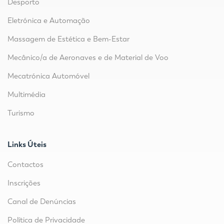
Desporto
Eletrónica e Automação
Massagem de Estética e Bem-Estar
Mecânico/a de Aeronaves e de Material de Voo
Mecatrónica Automóvel
Multimédia
Turismo
Links Úteis
Contactos
Inscrições
Canal de Denúncias
Política de Privacidade