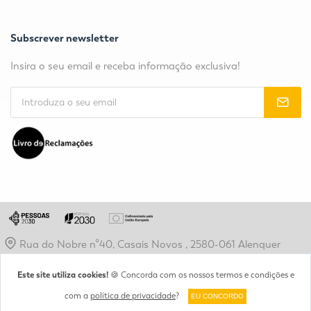
Subscrever newsletter
Insira o seu email e receba informação exclusiva!
Rua do Nobre nº40, Casais Novos , 2580-061 Alenquer
geral@etpr-alenquer.pt
Este site utiliza cookies!
🍪 Concorda com os nossos termos e condições e
+351 263 710 558
com a
política de privacidade
?
EU CONCORDO