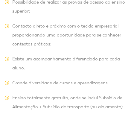
Possibilidade de realizar as provas de acesso ao ensino
superior;
Contacto direto e próximo com o tecido empresarial
proporcionando uma oportunidade para se conhecer
contextos práticos;
Existe um acompanhamento diferenciado para cada
aluno.
Grande diversidade de cursos e aprendizagens.
Ensino totalmente gratuito, onde se inclui Subsídio de
Alimentação + Subsídio de transporte (ou alojamento).