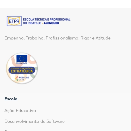
Empenho, Trabalho, Profissionalismo, Rigor e Atitude
Escola
Ação Educativa
Desenvolvimento de Software