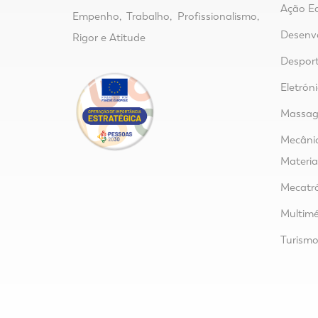
Ação E
Empenho, Trabalho, Profissionalismo,
Desenvo
Rigor e Atitude
Despor
Eletrón
Massage
Mecânic
Materia
Mecatr
Multimé
Turism