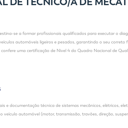
L DE TÉCNICO/A DE MECA
tina-se a formar profissionais qualificados para executar o diag
de veículos automóveis ligeiros e pesados, garantindo o seu corr
confere uma certificação de Nível 4 do Quadro Nacional de Qual
S
s e documentação técnica de sistemas mecânicos, elétricos, eletr
do veículo automóvel (motor, transmissão, travões, direção, suspen
.