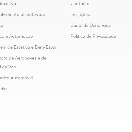
ducativa
Contactos
lvimento de Software
Inscrições
to
Canal de Denúncias
ica e Automação
Política de Privacidade
m de Estética e Bem-Estar
o/a de Aeronaves e de
l de Voo
ónica Automóvel
dia
o