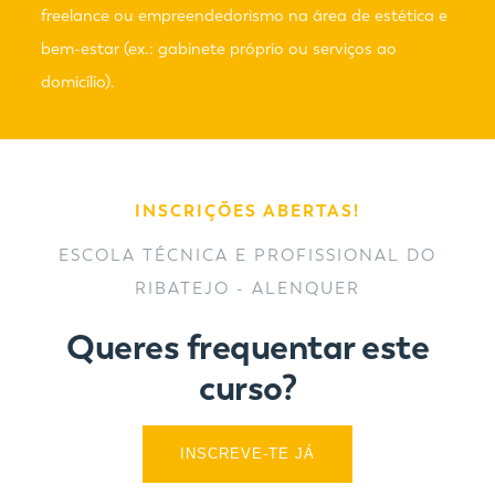
freelance ou empreendedorismo na área de estética e
bem-estar (ex.: gabinete próprio ou serviços ao
domicílio).
INSCRIÇÕES ABERTAS!
ESCOLA TÉCNICA E PROFISSIONAL DO
RIBATEJO - ALENQUER
Queres frequentar este
curso?
INSCREVE-TE JÁ